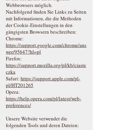
Webbrowsers möglich.
Nachfolgend finden Sie Links zu Seiten
mit Informationen, die die Methoden
der Cookie-Einstellungen in den
gängigsten Browsern beschreiben:
Chrome:
https://support.google.com/chrome/ans
wer/95647?hl=pl
Firefox:
https://support.mozilla.org/pl/kb/ciaste
czka
Safari:
https://support.apple.com/pl-
pl/HT201265
Opera:
https://help.opera.com/pl/latest/web-
preferences/
Unsere Website verwendet die
folgenden Tools und deren Dateien: