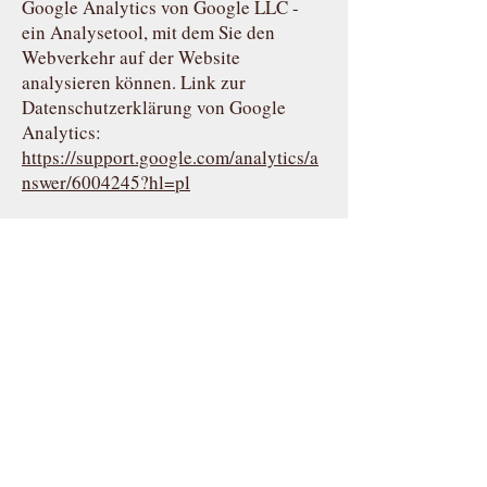
Google Analytics von Google LLC -
ein Analysetool, mit dem Sie den
Webverkehr auf der Website
analysieren können. Link zur
Datenschutzerklärung von Google
Analytics:
https://support.google.com/analytics/a
nswer/6004245?hl=pl
Kontakt per Mail oder über das
Kontaktformular:
Bei der Kontaktaufnahme per E-Mail
werden personenbezogene Daten
übermittelt, die zur Beantwortung der
Anfrage bzw. zur Kontaktaufnahme im
Rahmen der Leistungserbringung
verwendet werden (Rechtsgrundlage:
Art. 6 Abs. 1 lit. b DSGVO).